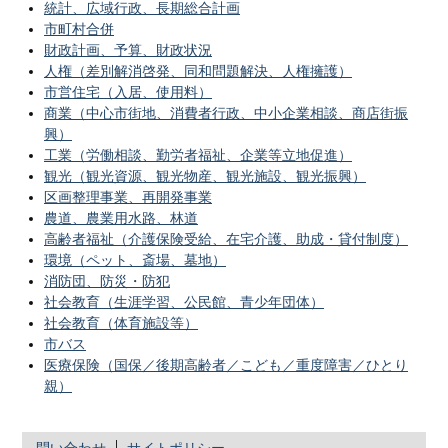
統計、広域行政、長期総合計画
市町村合併
財政計画、予算、財政状況
人権（差別解消啓発、同和問題解決、人権擁護）
市営住宅（入居、使用料）
商業（中心市街地、消費者行政、中小企業相談、商店街振
興）
工業（労働相談、勤労者福祉、企業等立地促進）
観光（観光資源、観光物産、観光施設、観光振興）
区画整理事業、再開発事業
農道、農業用水路、林道
高齢者福祉（介護保険受給、在宅介護、助成・貸付制度）
環境（ペット、斎場、墓地）
消防団、防災・防犯
社会教育（生涯学習、公民館、青少年団体）
社会教育（体育施設等）
市バス
医療保険（国保／後期高齢者／こども／重度障害／ひとり
親）
問い合わせ
サイトポリシー