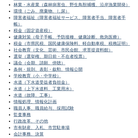
林業・水産業（森林病害虫、野生鳥獣捕獲、沿岸漁業開発）
環境（ごみ、廃棄物、し尿）
障害者福祉（障害者福祉サービス、障害者手当、障害者手
帳）
税金（固定資産税）
健康対策（母子手帳、予防接種、健康診断、救急医療）
税金（市県民税、国民健康保険料、軽自動車税、税務証明）
社会教育（文化、芸術、市民会館、求菩提資料館）
選挙（選挙権、期日前・不在者投票）
議会（会期、請願、傍聴）
条例・規則、表彰・叙勲、情報公開
学校教育（小・中学校）
水道（下水道受益者負担金）
水道（上下水道料、工業用水）
水道（故障、工事）
情報処理、情報化計画
職員人事、職員給与、採用試験
監査事務
行政改革、その他
市有財産、入札、市営駐車場
会計事務、決算