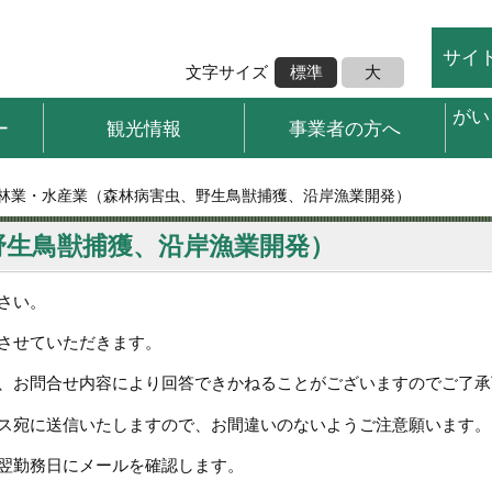
サイ
文字サイズ
標準
大
がい
ー
観光情報
事業者の方へ
 林業・水産業（森林病害虫、野生鳥獣捕獲、沿岸漁業開発）
野生鳥獣捕獲、沿岸漁業開発）
さい。
させていただきます。
、お問合せ内容により回答できかねることがございますのでご了承
ス宛に送信いたしますので、お間違いのないようご注意願います。
翌勤務日にメールを確認します。