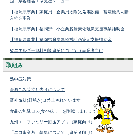
国・県各種省エネ支援メニュー
【福岡県事業】家庭用・企業用太陽光発電設備・蓄電池共同購
入推進事業
【
福岡県事業】福岡県中小企業脱炭素化緊急支援事業補助金
【福岡県事業】福岡県脱炭素経営計画策定支援補助金
省エネルギー無料相談事業について（事業者向け)
取組み
熱中症対策
資源ごみ等持ち去りについて
野外焼却(野焼き)は禁止されています！
食品の無駄ロス(食べ残し）を削減しましょう
九州エコファミリー応援アプリ（家庭向け）
「エコ事業所」募集について（事業者向け）