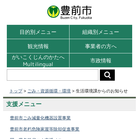
目的別メニュー
組織別メニュー
観光情報
事業者の方へ
がいこくじんのかたへ
市政情報
Multilingual
トップ
>
ごみ・資源循環・環境
> 生活環境課からのお知らせ
支援メニュー
豊前市ごみ減量化機器設置事業
豊前市老朽危険家屋等除却促進事業