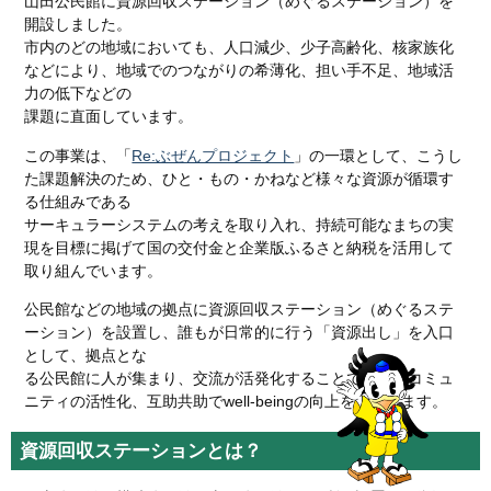
山田公民館に資源回収ステーション（めぐるステーション）を
開設しました。
市内のどの地域においても、人口減少、少子高齢化、核家族化
などにより、地域でのつながりの希薄化、担い手不足、地域活
力の低下などの
課題に直面しています。
この事業は、「
Re:ぶぜんプロジェクト
」の一環として、こうし
た課題解決のため、ひと・もの・かねなど様々な資源が循環す
る仕組みである
サーキュラーシステムの考えを取り入れ、持続可能なまちの実
現を目標に掲げて国の交付金と企業版ふるさと納税を活用して
取り組んでいます。
公民館などの地域の拠点に資源回収ステーション（めぐるステ
ーション）を設置し、誰もが日常的に行う「資源出し」を入口
として、拠点とな
る公民館に人が集まり、交流が活発化することで、地域コミュ
ニティの活性化、互助共助でwell-beingの向上を目指します。
資源回収ステーションとは？