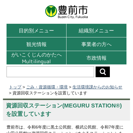
目的別メニュー
組織別メニュー
観光情報
事業者の方へ
がいこくじんのかたへ
市政情報
Multilingual
トップ
>
ごみ・資源循環・環境
>
生活環境課からのお知らせ
> 資源回収ステーションを設置しています
資源回収ステーション(MEGURU STATION®)
を設置しています
豊前市は、令和6年度に黒土公民館、横武公民館、令和7年度に