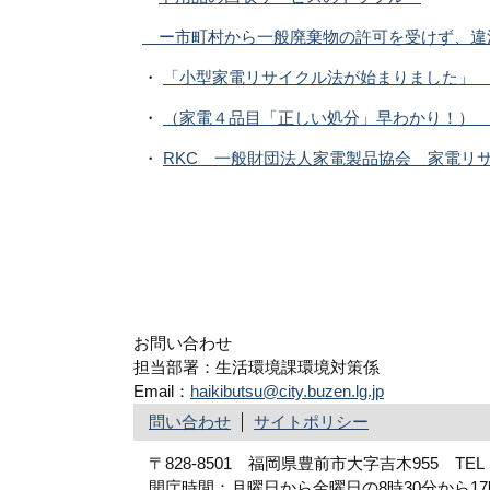
ー市町村から一般廃棄物の許可を受けず、違
・
「小型家電リサイクル法が始まりました」 
・
（家電４品目「正しい処分」早わかり！）
・
RKC 一般財団法人家電製品協会 家電リ
お問い合わせ
担当部署：生活環境課環境対策係
Email：
haikibutsu@city.buzen.lg.jp
問い合わせ
サイトポリシー
〒828-8501 福岡県豊前市大字吉木955 TEL：09
開庁時間：月曜日から金曜日の8時30分から1