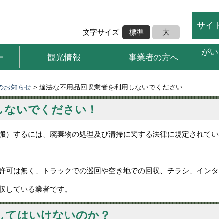
サイ
文字サイズ
標準
大
がい
ー
観光情報
事業者の方へ
のお知らせ
> 違法な不用品回収業者を利用しないでください
しないでください！
搬）するには、廃棄物の処理及び清掃に関する法律に規定されてい
許可は無く、トラックでの巡回や空き地での回収、チラシ、インタ
収している業者です。
してはいけないのか？