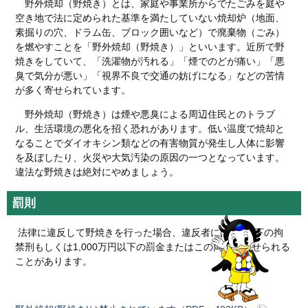
野外焼却（野焼き）とは、家庭や事業所からでたごみを庭や
空き地で法に定められた基準を満たしていない焼却炉（地面、
素掘りの穴、ドラム缶、ブロック囲いなど）で廃棄物（ごみ）
を燃やすことを「野外焼却（野焼き）」といいます。近所で野
焼きをしていて、「洗濯物が汚れる」「煙でのどが痛い」「悪
臭で気分が悪い」「視界不良で交通の妨げになる」などの苦情
が多く寄せられています。
野外焼却（野焼き）は煙や悪臭による周辺住民とのトラブ
ル、生活環境の悪化を招く恐れがあります。低い温度で焼却と
なることでダイオキシン類などの有害物質が発生し人体に影響
を及ぼしたり、火災や大気汚染の原因の一つとなっています。
違法な野焼きは絶対にやめましょう。
罰則
法律に違反して野焼きを行った場合、違反者には5年以下の拘
禁刑もしくは1,000万円以下の罰金またはこの両方が科せられる
ことがあります。