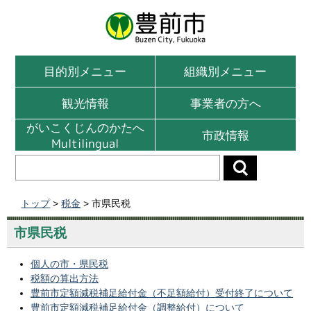
目的別メニュー
組織別メニュー
観光情報
事業者の方へ
がいこくじんのかたへ
市政情報
Multilingual
トップ
>
税金
> 市県民税
市県民税
個人の市・県民税
税額の算出方法
豊前市定額減税補足給付金（不足額給付）受付終了について
豊前市定額減税補足給付金（調整給付）について