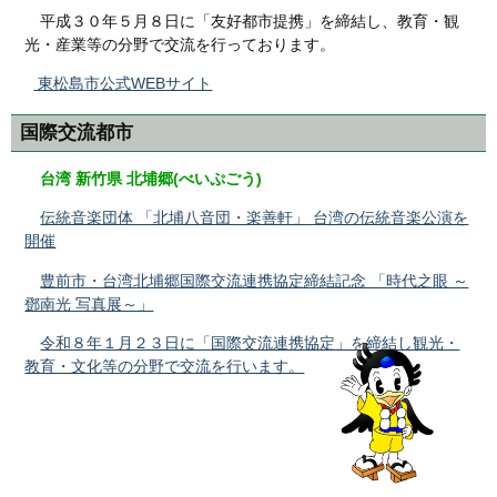
平成３０年５月８日に「友好都市提携」を締結し、教育・観
光・産業等の分野で交流を行っております。
東松島市公式WEBサイト
国際交流都市
台湾 新竹県 北埔郷(べいぷごう)
伝統音楽団体 「北埔八音団・楽善軒」 台湾の伝統音楽公演を
開催
豊前市・台湾北埔郷国際交流連携協定締結記念 「時代之眼 ～
鄧南光 写真展～」
令和８年１月２３日に「国際交流連携協定」を締結し観光・
教育・文化等の分野で交流を行います。