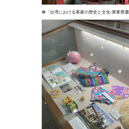
※
「台湾における客家の歴史と文化-屏東県蕭