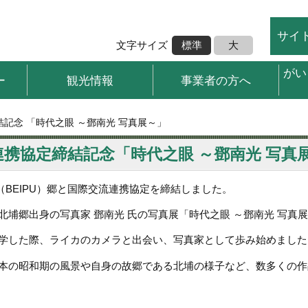
サイ
文字サイズ
標準
大
がい
ー
観光情報
事業者の方へ
記念 「時代之眼 ～鄧南光 写真展～」
携協定締結記念「時代之眼 ～鄧南光 写真
埔（BEIPU）郷と国際交流連携協定を締結しました。
埔郷出身の写真家 鄧南光 氏の写真展「時代之眼 ～鄧南光 写真
学した際、ライカのカメラと出会い、写真家として歩み始めました
本の昭和期の風景や自身の故郷である北埔の様子など、数多くの作