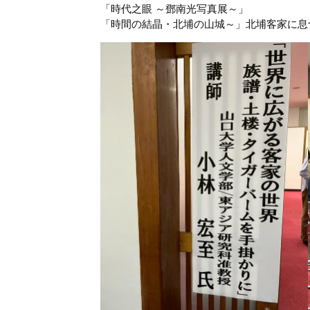
「時代之眼 ～鄧南光写真展～」
「時間の結晶・北埔の山城～」北埔客家に息