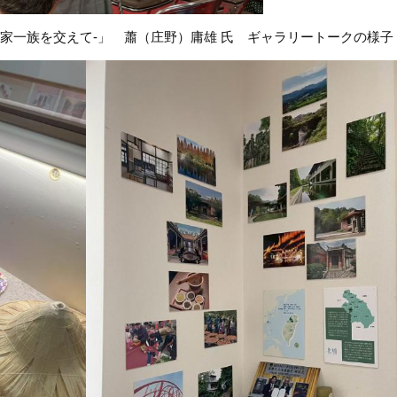
家一族を交えて-」 蕭（庄野）庸雄 氏 ギャラリートークの様子