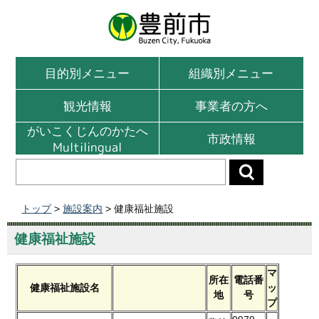
目的別メニュー
組織別メニュー
観光情報
事業者の方へ
がいこくじんのかたへ
市政情報
Multilingual
トップ
>
施設案内
> 健康福祉施設
健康福祉施設
マ
所在
電話番
健康福祉施設名
ッ
地
号
プ