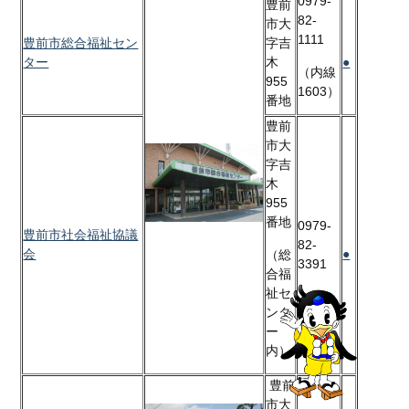
0979-
豊前
82-
市大
1111
豊前市総合福祉セン
字吉
ター
木
●
（内線
955
1603）
番地
豊前
市大
字吉
木
955
番地
0979-
豊前市社会福祉協議
82-
会
●
（総
3391
合福
祉セ
ンタ
ー
内）
豊前
市大