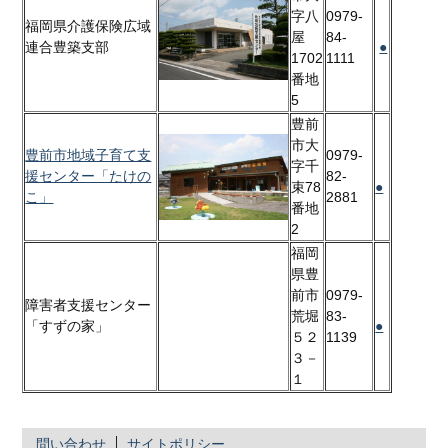
字八
0979-
福岡県介護保険広域
屋
84-
連合豊築支部
●
1702
1111
番地
5
豊前
市大
豊前市地域子育て支
0979-
字千
援センター「たけの
82-
束78
●
こ」
2881
番地
2
福岡
県豊
前市
0979-
障害者支援センター
荒堀
83-
「すずの家」
●
５２
1139
３－
１
問い合わせ
サイトポリシー