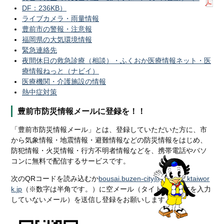
DF：236KB）
ライブカメラ・雨量情報
豊前市の警報・注意報
福岡県の大気環境情報
緊急連絡先
夜間休日の救急診療（相談）・ふくおか医療情報ネット・医
療情報ねっと（ナビイ）
医療機関・介護施設の情報
熱中症対策
豊前市防災情報メールに登録を！！
「豊前市防災情報メール」とは、登録していただいた方に、市
から気象情報・地震情報・避難情報などの防災情報をはじめ、
防犯情報・火災情報・行方不明者情報などを、携帯電話やパソ
コンに無料で配信するサービスです。
次のQRコードを読み込むか
bousai.buzen-city@raiden2.ktaiwor
k.jp
（※数字は半角です。）に空メール（タイトルや本文を入力
していないメール）を送信し登録をお願いします。