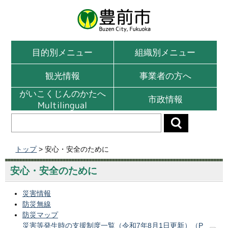
目的別メニュー
組織別メニュー
観光情報
事業者の方へ
がいこくじんのかたへ
市政情報
Multilingual
トップ
> 安心・安全のために
安心・安全のために
災害情報
防災無線
防災マップ
災害等発生時の支援制度一覧（令和7年8月1日更新）（P