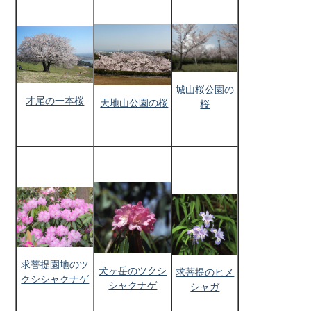
城山桜公園の
才尾の一本桜
天地山公園の桜
桜
求菩提園地のツ
犬ヶ岳のツクシ
求菩提のヒメ
クシシャクナゲ
シャクナゲ
シャガ