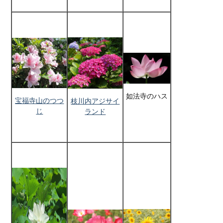
如法寺のハス
宝福寺山のつつ
枝川内アジサイ
じ
ランド