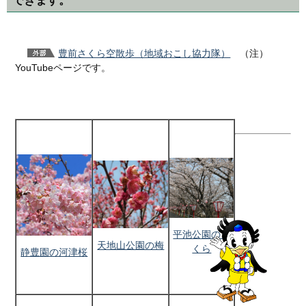
できます。
豊前さくら空散歩（地域おこし協力隊）
（注）
YouTubeページです。
平池公園のさ
天地山公園の梅
くら
静豊園の河津桜