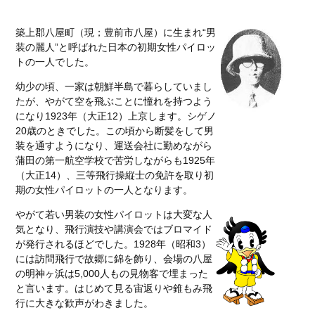
築上郡八屋町（現；豊前市八屋）に生まれ“男
装の麗人”と呼ばれた日本の初期女性パイロッ
トの一人でした。
幼少の頃、一家は朝鮮半島で暮らしていまし
たが、やがて空を飛ぶことに憧れを持つよう
になり1923年（大正12）上京します。シゲノ
20歳のときでした。この頃から断髪をして男
装を通すようになり、運送会社に勤めながら
蒲田の第一航空学校で苦労しながらも1925年
（大正14）、三等飛行操縦士の免許を取り初
期の女性パイロットの一人となります。
やがて若い男装の女性パイロットは大変な人
気となり、飛行演技や講演会ではブロマイド
が発行されるほどでした。1928年（昭和3）
には訪問飛行で故郷に錦を飾り、会場の八屋
の明神ヶ浜は5,000人もの見物客で埋まった
と言います。はじめて見る宙返りや錐もみ飛
行に大きな歓声がわきました。