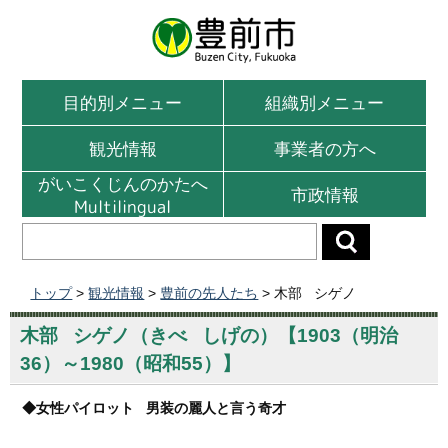
目的別メニュー
組織別メニュー
観光情報
事業者の方へ
がいこくじんのかたへ
市政情報
Multilingual
トップ
>
観光情報
>
豊前の先人たち
> 木部 シゲノ
木部 シゲノ（きべ しげの）【1903（明治
36）～1980（昭和55）】
◆女性パイロット 男装の麗人と言う奇才