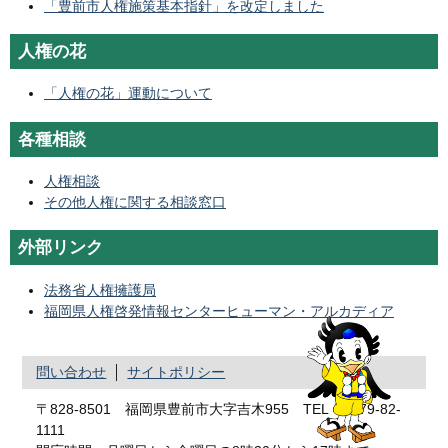
「豊前市人権施策基本指針」を改定しました
人権の花
「
人権の花」運動について
各種相談
人権相談
その他人権に関する相談窓口
外部リンク
法務省人権擁護局
福岡県人権啓発情報センターヒューマン・アルカディア
問い合わせ
サイトポリシー
〒828-8501 福岡県豊前市大字吉木955 TEL：0979-82-
1111