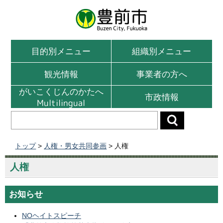
目的別メニュー
組織別メニュー
観光情報
事業者の方へ
がいこくじんのかたへ
市政情報
Multilingual
トップ
>
人権・男女共同参画
> 人権
人権
お知らせ
NOヘイトスピーチ