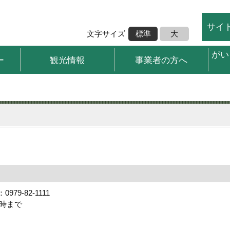
サイ
文字サイズ
標準
大
がい
ー
観光情報
事業者の方へ
79-82-1111
7時まで