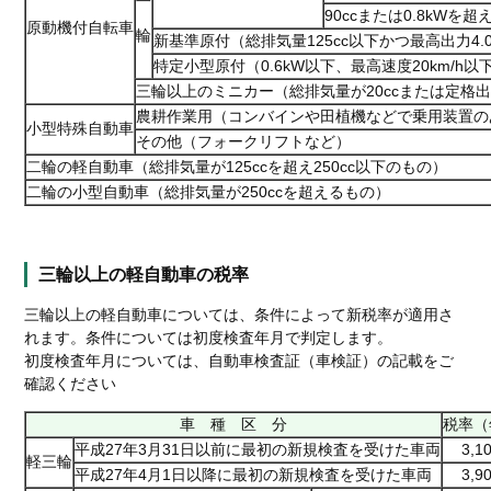
90ccまたは0.8kWを
原動機付自転車
輪
新基準原付（総排気量125cc以下かつ最高出力4.
特定小型原付（0.6kW以下、最高速度20km/h以
三輪以上のミニカー（総排気量が20ccまたは定格出
農耕作業用（コンバインや田植機などで乗用装置の
小型特殊自動車
その他（フォークリフトなど）
二輪の軽自動車（総排気量が125ccを超え250cc以下のもの）
二輪の小型自動車（総排気量が250ccを超えるもの）
三輪以上の軽自動車の税率
三輪以上の軽自動車については、条件によって新税率が適用さ
れます。条件については初度検査年月で判定します。
初度検査年月については、自動車検査証（車検証）の記載をご
確認ください
車 種 区 分
税率（
平成27年3月31日以前に最初の新規検査を受けた車両
3,1
軽三輪
平成27年4月1日以降に最初の新規検査を受けた車両
3,9