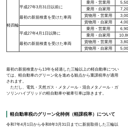
乗用・営業用
5,5
平成27年3月31日以前に
乗用・自家用
7,2
貨物用・営業用
3,0
最初の新規検査を受けた車両
貨物用・自家用
4,0
軽四輪
乗用・営業用
6,9
平成27年4月1日以降に
乗用・自家用
10,
貨物用・営業用
3,8
最初の新規検査を受けた車両
貨物用・自家用
5,0
最初の新規検査から13年を経過した三輪以上の軽自動車につい
ては、軽自動車のグリーン化を進める観点から重課税率が適用
されます。
ただし、電気・天然ガス・メタノール・混合メタノール・ガ
ソリンハイブリッドの軽自動車や被牽引車は除きます。
軽自動車税のグリーン化特例（軽課税率）について
令和7年4月1日から令和8年3月31日までに新規取得した三輪以