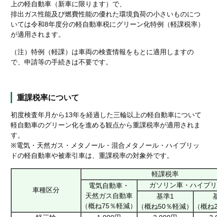
上の軽自動車（新車に限ります）で、
排出ガス性能及び燃費性能の優れた環境負荷の小さいものにつ
いては令和8年度分の軽自動車税にグリーン化特例（軽課税率）
が適用されます。
（注）特例（軽課）は車両の検査情報をもとに適用しますの
で、申請等の手続きは不要です。
重課税率について
初度検査年月から13年を経過した三輪以上の軽自動車について
軽自動車のグリーン化を進める観点から重課税率が適用されま
す。
※電気・天然ガス・メタノール・混合メタノール・ハイブリッ
ドの軽自動車や被牽引車は、重課税率の対象外です。
軽課税率
ガソリン車・ハイブ
電気自動車・
車種区分
天然ガス自動車
基準1
（概ね75％軽減）
（概ね50％軽減）
（概ね