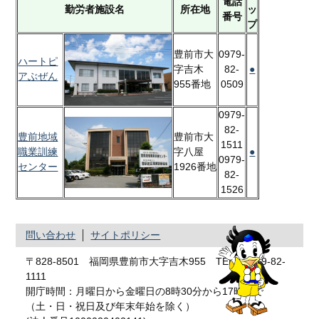
電話
勤労者施設名
所在地
ッ
番号
プ
0979-
豊前市大
ハートピ
82-
●
字吉木
アぶぜん
0509
955番地
0979-
82-
豊前地域
豊前市大
1511
●
職業訓練
字八屋
0979-
センター
1926番地
82-
1526
問い合わせ
サイトポリシー
〒828-8501 福岡県豊前市大字吉木955 TEL：0979-82-
1111
開庁時間：月曜日から金曜日の8時30分から17時まで
（土・日・祝日及び年末年始を除く）