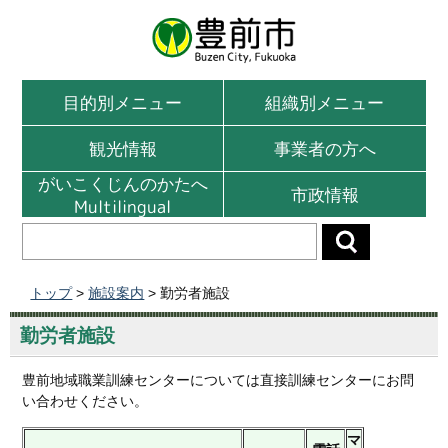
目的別メニュー
組織別メニュー
観光情報
事業者の方へ
がいこくじんのかたへ
市政情報
Multilingual
トップ
>
施設案内
> 勤労者施設
勤労者施設
豊前地域職業訓練センターについては直接訓練センターにお問
い合わせください。
マ