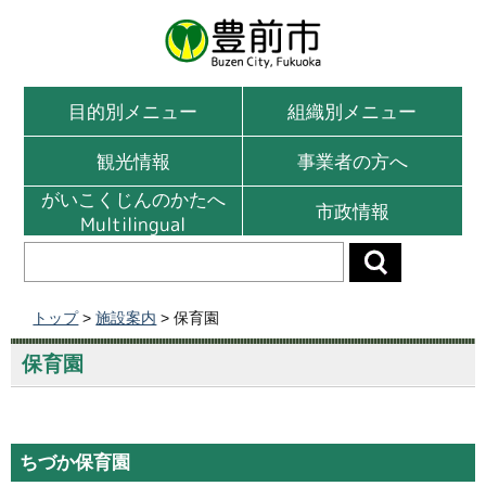
目的別メニュー
組織別メニュー
観光情報
事業者の方へ
がいこくじんのかたへ
市政情報
Multilingual
トップ
>
施設案内
> 保育園
保育園
ちづか保育園