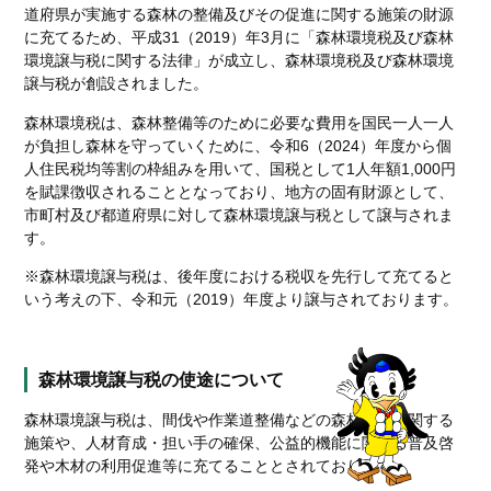
道府県が実施する森林の整備及びその促進に関する施策の財源
に充てるため、平成31（2019）年3月に「森林環境税及び森林
環境譲与税に関する法律」が成立し、森林環境税及び森林環境
譲与税が創設されました。
森林環境税は、森林整備等のために必要な費用を国民一人一人
が負担し森林を守っていくために、令和6（2024）年度から個
人住民税均等割の枠組みを用いて、国税として1人年額1,000円
を賦課徴収されることとなっており、地方の固有財源として、
市町村及び都道府県に対して森林環境譲与税として譲与されま
す。
※森林環境譲与税は、後年度における税収を先行して充てると
いう考えの下、令和元（2019）年度より譲与されております。
森林環境譲与税の使途について
森林環境譲与税は、間伐や作業道整備などの森林整備に関する
施策や、人材育成・担い手の確保、公益的機能に関する普及啓
発や木材の利用促進等に充てることとされております。