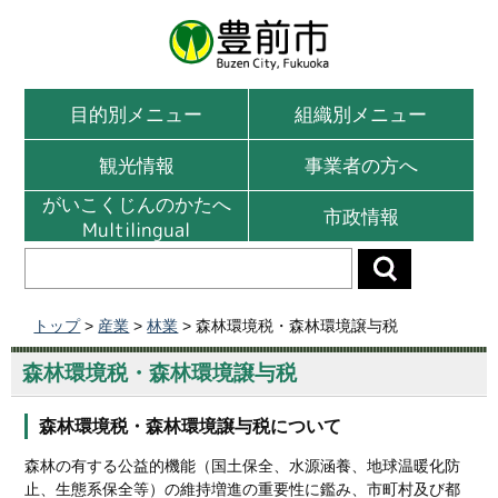
目的別メニュー
組織別メニュー
観光情報
事業者の方へ
がいこくじんのかたへ
市政情報
Multilingual
トップ
>
産業
>
林業
> 森林環境税・森林環境譲与税
森林環境税・森林環境譲与税
森林環境税・森林環境譲与税について
森林の有する公益的機能（国土保全、水源涵養、地球温暖化防
止、生態系保全等）の維持増進の重要性に鑑み、市町村及び都