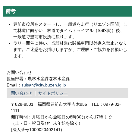
備考
豊前市役所をスタートし、一般道を走行（リエゾン区間）し
て林道に向かい、林道でタイムトライアル（SS区間）後、
一般道で豊前市役所に戻ります。
ラリー開催に伴い、当該林道は関係車両以外進入禁止となり
ます。ご迷惑をお掛けしますが、ご理解・ご協力をお願いし
ます。
お問い合わせ
担当部署：農林水産課森林水産係
Email：
suisan@city.buzen.lg.jp
問い合わせ
サイトポリシー
〒828-8501 福岡県豊前市大字吉木955 TEL：0979-82-
1111
開庁時間：月曜日から金曜日の8時30分から17時まで
（土・日・祝日及び年末年始を除く）
(法人番号1000020402141)