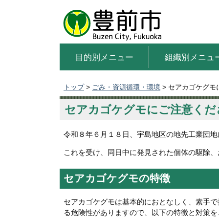
目的別メニュー
組織別メニュ
トップ
>
ごみ・資源循環・環境
> セアカゴケグモ
セアカゴケグモにご注意くだ
令和８年６月１８日、宇島地区の地先工業団地
これを受け、同日中に発見された個体の駆除、
セアカゴケグモの特徴
セアカゴケグモは基本的におとなしく、素手で
る危険性がありますので、以下の特徴と対策を