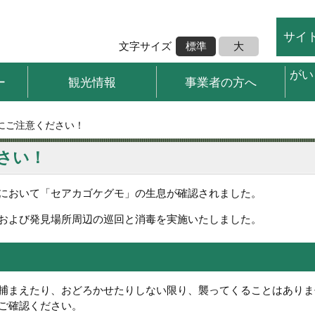
サイ
文字サイズ
標準
大
がい
ー
観光情報
事業者の方へ
にご注意ください！
さい！
において「セアカゴケグモ」の生息が確認されました。
および発見場所周辺の巡回と消毒を実施いたしました。
捕まえたり、おどろかせたりしない限り、襲ってくることはありま
ご確認ください。