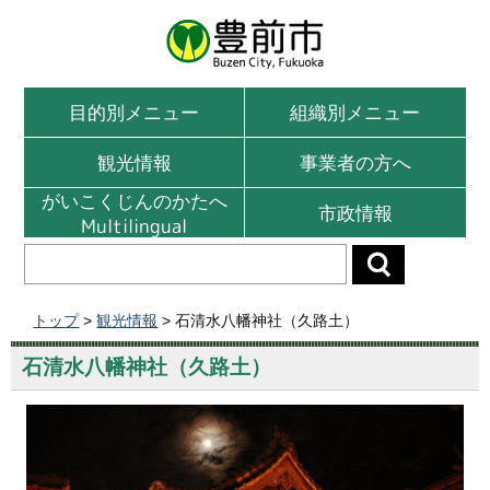
目的別メニュー
組織別メニュー
観光情報
事業者の方へ
がいこくじんのかたへ
市政情報
Multilingual
トップ
>
観光情報
> 石清水八幡神社（久路土）
石清水八幡神社（久路土）