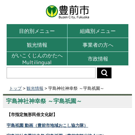
目的別メニュー
組織別メニュー
観光情報
事業者の方へ
がいこくじんのかたへ
市政情報
Multilingual
トップ
>
観光情報
> 宇島神社神幸祭 ～宇島祇園～
宇島神社神幸祭 ～宇島祇園～
【市指定無形民俗文化財】
宇島祇園 動画（豊前市地域おこし協力隊）