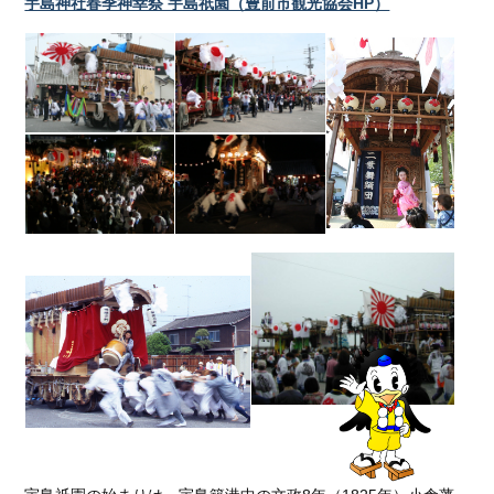
宇島神社春季神幸祭 宇島祇園（豊前市観光協会HP）