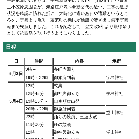
宇島祇園の始まりは、宇島築港中の文政8年（1825年）小倉藩
主小笠原忠固公が、海路江戸表へ参勤交代の途中、工事の進捗
状況を確認に訪れた折に、大時化に遭いあわや遭難というとこ
ろを、宇島より亀町、蓬莱町の漁民が漁船で漕ぎ出し無事宇島
港まで曳航しました。これを記念して、翌文政9年より殿様祭り
として祇園祭を執り行うようになりました。
日程
日
時間
内容
場所
9時～
各町内回り
5月3日
19時～22時
御旅所到着
宇島神社
12時
式典
12時45分
御神輿御立ち
宇島神社
5月4日
13時15分～
山車順次出発
20時～22時
御旅所到着
堂山神社
22時
踊りの競演、三連太鼓
11時00分
鉦の競演
12時
御神輿御立ち
堂山神社