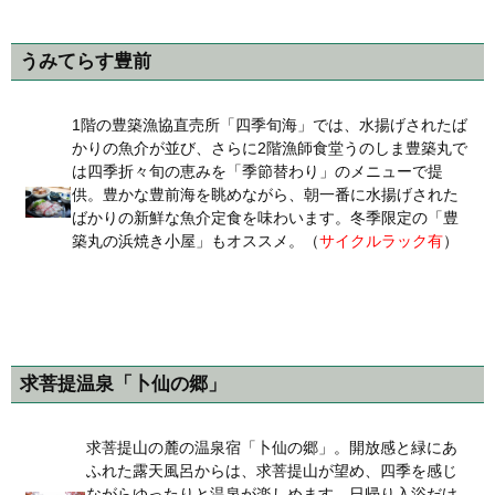
うみてらす豊前
1階の豊築漁協直売所「四季旬海」では、水揚げされたば
かりの魚介が並び、さらに2階漁師食堂うのしま豊築丸で
は四季折々旬の恵みを「季節替わり」のメニューで提
供。豊かな豊前海を眺めながら、朝一番に水揚げされた
ばかりの新鮮な魚介定食を味わいます。冬季限定の「豊
築丸の浜焼き小屋」もオススメ。（
サイクルラック有
）
求菩提温泉「卜仙の郷」
求菩提山の麓の温泉宿「卜仙の郷」。開放感と緑にあ
ふれた露天風呂からは、求菩提山が望め、四季を感じ
ながらゆったりと温泉が楽しめます。日帰り入浴だけ