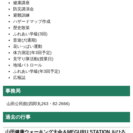
健康講座
防災講演会
避難訓練
ハザードマップ作成
歴史散策
ふれあい学級(3回)
昔遊び(通期)
花いっぱい運動
体力測定(年3回予定)
見守り隊活動(授業日)
地域パトロール
ふれあい学級(年3回予定)
広報誌
事務局
山田公民館(四郎丸263・82-2666)
過去の行事
山田健康ウォーキング大会＆MEGURU STATION おひろ