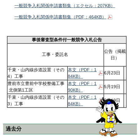
一般競争入札関係申請書類集（エクセル：207KB）
一般競争入札関係申請書類集（PDF：464KB）
事後審査型条件付一般競争入札公告
公告（掲載
工事・委託名
日）
千束・山内線歩道設置（その
本文（PDF：1
6月23日
4）工事
84KB）
豊前市立豊前中学校整備工事
本文（PDF：1
5月19日
北側第1工区
90KB）
千束・山内線歩道設置（その
本文（PDF：1
5月19日
3）工事
84KB）
過去分