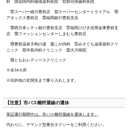
科 ⑳花岡内科循環器科医院 ㉑郡司掛歯科医院
㉒スーパー細川豊前店 ㉓スーパーセンタートライアル ㉔
アタックス豊前店 ㉕福岡銀行豊前支店
㉖西日本シティ銀行豊前支店 ㉗福岡ひびき信用金庫豊前支
店 ㉘ファッションセンターしまむら豊前店
㉙豊前温泉天狗の湯 ㉚こが内科 ㉛みぞぐち泌尿器科クリ
ニック ㉜辛島内科クリニック ㉝大川病院
㉞ともおレディースクリニック
※全34カ所
※目的地の玄関先まで乗り入れします。
【注意】市バス櫛狩屋線の運休
実証運行期間中は、市バス櫛狩屋線を運休します。
代わりに、デマンド型乗合タクシーをご利用ください。