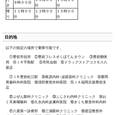
９時００分
き
分
分
帰
１１時００
１２時００
１５時００
り
分
分
分
目的地
以下の指定の場所で乗降可能です。
①豊前市役所 ②豊前フレスポくぼてんタウン ③豊前郵便
局 ④ＪＲ宇島駅 ⑤市民会館 ⑥ドラッグストアコスモス八
屋店
⑦ＪＲ豊前松江駅 ⑧梶原内科･泌尿器科クリニック ⑨重岡
胃腸科外科医院 ⑩清田整形外科医院 ⑪ＪＡ福岡京築豊前支
店
⑫ぶぜん眼科クリニック ⑬ふじさわ内科クリニック ⑭お
く耳鼻咽喉科 ⑮久永内科皮膚科医院 ⑯きくち整形外科内科
⑰八屋第一診療所 ⑱三浦眼科クリニック ⑲渡辺整形外