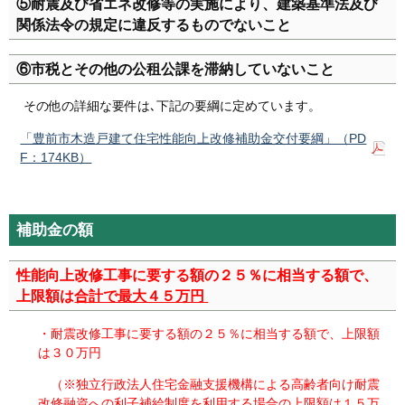
⑤耐震及び省エネ改修等の実施により、建築基準法及び
関係法令の規定に違反するものでないこと
⑥市税とその他の公租公課を滞納していないこと
その他の詳細な要件は､下記の要綱に定めています。
「豊前市木造戸建て住宅性能向上改修補助金交付要綱」（PD
F：174KB）
補助金の額
性能向上改修工事に要する額の２５％に相当する額で、
上限額は
合計で最大４５
万円
・耐震改修工事に要する額の２５％に相当する額で、上限額
は３０万円
（※独立行政法人住宅金融支援機構による高齢者向け耐震
改修融資への利子補給制度を利用する場合の上限額は１５万