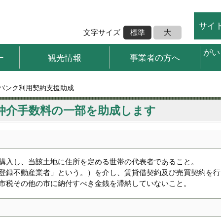
サイ
文字サイズ
標準
大
がい
ー
観光情報
事業者の方へ
家バンク利用契約支援助成
仲介手数料の一部を助成します
購入し、当該土地に住所を定める世帯の代表者であること。
登録不動産業者」という。）を介し、賃貸借契約及び売買契約を行
市税その他の市に納付すべき金銭を滞納していないこと。